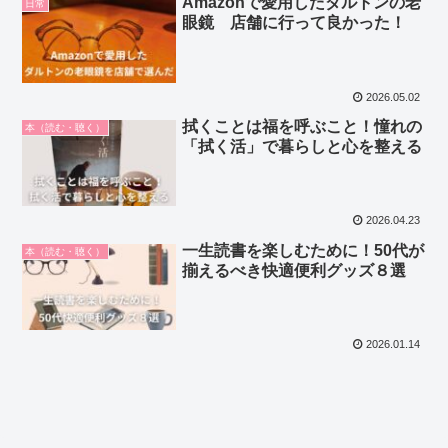
Amazonで愛用したダルトンの老
日常
眼鏡 店舗に行って良かった！
2026.05.02
拭くことは福を呼ぶこと！憧れの
本（読む・聴く）
「拭く活」で暮らしと心を整える
2026.04.23
一生読書を楽しむために！50代が
本（読む・聴く）
揃えるべき快適便利グッズ８選
2026.01.14