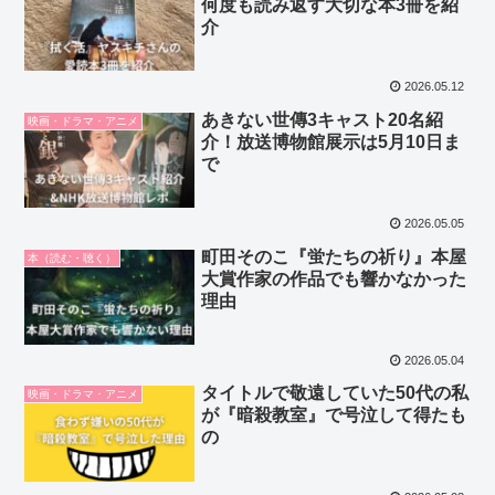
何度も読み返す大切な本3冊を紹
介
2026.05.12
あきない世傳3キャスト20名紹
映画・ドラマ・アニメ
介！放送博物館展示は5月10日ま
で
2026.05.05
町田そのこ『蛍たちの祈り』本屋
本（読む・聴く）
大賞作家の作品でも響かなかった
理由
2026.05.04
タイトルで敬遠していた50代の私
映画・ドラマ・アニメ
が『暗殺教室』で号泣して得たも
の