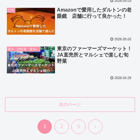
2026.05.03
Amazonで愛用したダルトンの老
日常
眼鏡 店舗に行って良かった！
2026.05.02
東京のファーマーズマーケット！
散歩（自転車・徒歩）
JA直売所とマルシェで楽しむ旬
野菜
2026.04.29
次のページ
次
1
2
5
へ