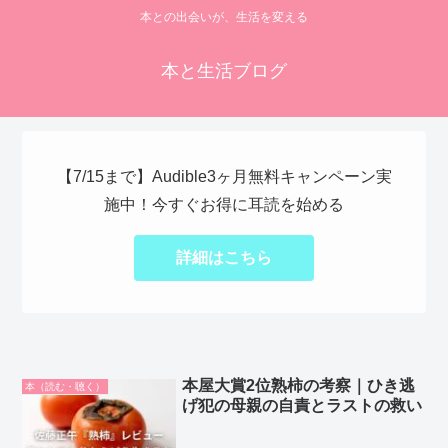
本との出会いが、生活を変える
本と生活ブログ
【7/15まで】Audible3ヶ月無料キャンペーン実
施中！今すぐお得に耳読を始める
詳細はこちら
本屋大賞2位熟柿の考察｜ひき逃
本（読む・聴く）
げ犯の母親の自責とラストの救い