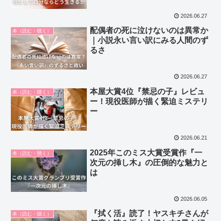
2026.06.27
配偶者の死に泣けないのは異常か
本（読む・聴く）
｜小説永い言い訳にみる人間のず
るさ
2026.06.27
本屋大賞4位『禁忌の子』レビュ
本（読む・聴く）
ー！現役医師が描く緊迫ミステリ
ー
2026.06.21
2025年このミス大賞受賞作『一
本（読む・聴く）
次元の挿し木』の圧倒的な魅力と
は
2026.06.05
『拭く活』読了！ヤスキチさんが
本（読む・聴く）