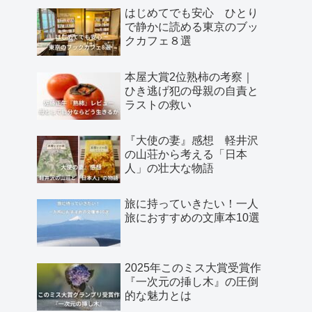
はじめてでも安心 ひとり
で静かに読める東京のブッ
クカフェ８選
本屋大賞2位熟柿の考察｜
ひき逃げ犯の母親の自責と
ラストの救い
『大使の妻』感想 軽井沢
の山荘から考える「日本
人」の壮大な物語
旅に持っていきたい！一人
旅におすすめの文庫本10選
2025年このミス大賞受賞作
『一次元の挿し木』の圧倒
的な魅力とは