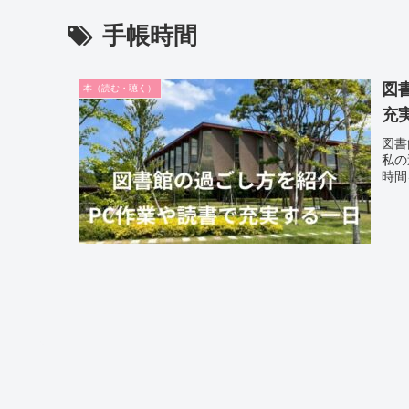
手帳時間
図
本（読む・聴く）
充
図書
私の
時間