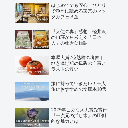
はじめてでも安心 ひとり
で静かに読める東京のブッ
クカフェ８選
『大使の妻』感想 軽井沢
の山荘から考える「日本
人」の壮大な物語
本屋大賞2位熟柿の考察｜
ひき逃げ犯の母親の自責と
ラストの救い
旅に持っていきたい！一人
旅におすすめの文庫本10選
2025年このミス大賞受賞作
『一次元の挿し木』の圧倒
的な魅力とは