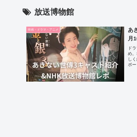
放送博物館
あ
映画・ドラマ・アニメ
月
ドラ
め。
しく
ポー
むた