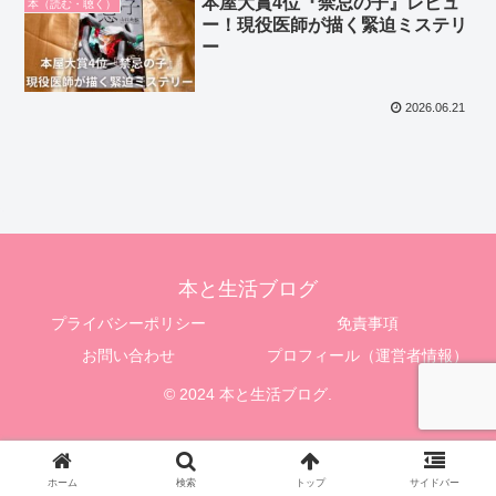
本屋大賞4位『禁忌の子』レビュ
本（読む・聴く）
ー！現役医師が描く緊迫ミステリ
ー
2026.06.21
本と生活ブログ
プライバシーポリシー
免責事項
お問い合わせ
プロフィール（運営者情報）
© 2024 本と生活ブログ.
ホーム
検索
トップ
サイドバー