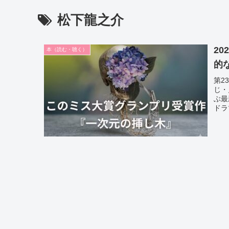
松下龍之介
2
本（読む・聴く）
的
第2
じ・
ぶ最
ドラ