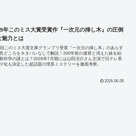
025年このミス大賞受賞作『一次元の挿し木』の圧倒
な魅力とは
3回このミス大賞文庫グランプリ受賞『一次元の挿し木』のあらす
見どころをネタバレなしで解説！200年前の遺骨と消えた妹を結
新科学の謎とは？2026年7月期には山田涼介さん主演で日テレ系
マ化も決定した超話題の理系ミステリーを徹底考察。
2026.06.05