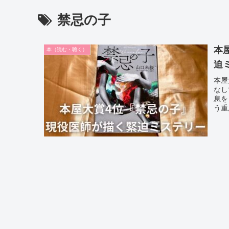
禁忌の子
本
本（読む・聴く）
迫
本屋
なし
息を
う重