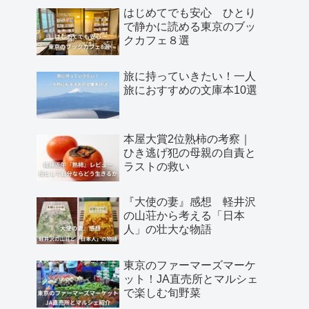
はじめてでも安心 ひとり
で静かに読める東京のブッ
クカフェ８選
旅に持っていきたい！一人
旅におすすめの文庫本10選
本屋大賞2位熟柿の考察｜
ひき逃げ犯の母親の自責と
ラストの救い
『大使の妻』感想 軽井沢
の山荘から考える「日本
人」の壮大な物語
東京のファーマーズマーケ
ット！JA直売所とマルシェ
で楽しむ旬野菜