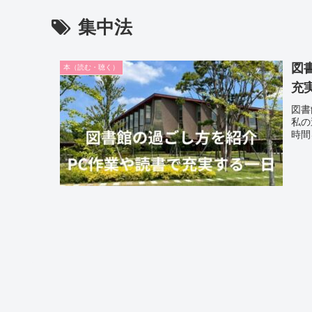
集中法
図
本（読む・聴く）
充
図書
私の
時間