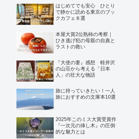
はじめてでも安心 ひとり
で静かに読める東京のブッ
クカフェ８選
本屋大賞2位熟柿の考察｜
ひき逃げ犯の母親の自責と
ラストの救い
『大使の妻』感想 軽井沢
の山荘から考える「日本
人」の壮大な物語
旅に持っていきたい！一人
旅におすすめの文庫本10選
2025年このミス大賞受賞作
『一次元の挿し木』の圧倒
的な魅力とは