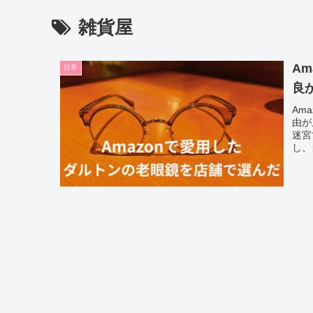
雑貨屋
A
日常
良
Am
由が
迷宮
し、