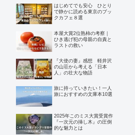
はじめてでも安心 ひとり
で静かに読める東京のブッ
クカフェ８選
本屋大賞2位熟柿の考察｜
ひき逃げ犯の母親の自責と
ラストの救い
『大使の妻』感想 軽井沢
の山荘から考える「日本
人」の壮大な物語
旅に持っていきたい！一人
旅におすすめの文庫本10選
2025年このミス大賞受賞作
『一次元の挿し木』の圧倒
的な魅力とは