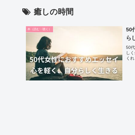
癒しの時間
5
本（読む・聴く）
ら
50
しく
くれ